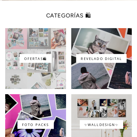
CATEGORÍAS 🛍️
OFERTAS🛍️
REVELADO DIGITAL
FOTO PACKS
✨WALLDESIGN✨