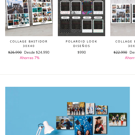
COLLAGE BASTIDOR
POLAROID LOOK
COLLAGE 
30X40
DISEÑOS
30
Precio
$26.990
Precio
Desde $24.990
$990
Precio
$22.990
Pre
De
habitual
Ahorras 7%
de
habitual
Ahorr
de
oferta
ofe