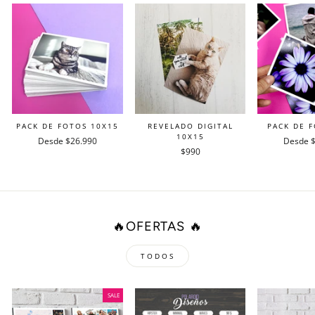
PACK DE FOTOS 10X15
REVELADO DIGITAL
PACK DE 
10X15
Desde $26.990
Desde 
$990
🔥OFERTAS 🔥
TODOS
SALE