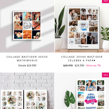
SALE
COLLAGE BASTIDOR 30X30
COLLAGE 30X40 BASTIDOR
MATRIMONIO
CELEBRA A PAPÁ♥
Desde $24.990
Precio
$26.990
Precio
$24.990
Ahorras 7%
habitual
de
oferta
SALE