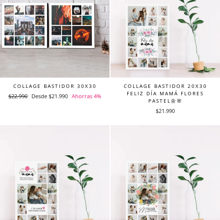
COLLAGE BASTIDOR 30X30
COLLAGE BASTIDOR 20X30
FELIZ DÍA MAMÁ FLORES
Precio
$22.990
Precio
Desde $21.990
Ahorras 4%
PASTEL🌼🌸
habitual
de
$21.990
oferta