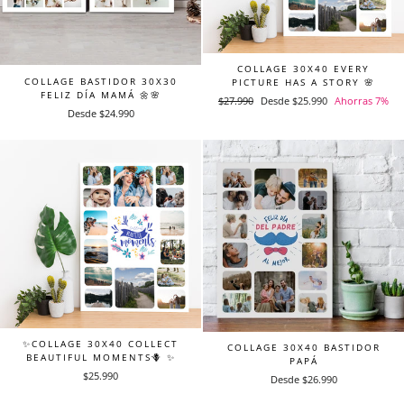
COLLAGE 30X40 EVERY
COLLAGE BASTIDOR 30X30
PICTURE HAS A STORY 🌸
FELIZ DÍA MAMÁ 🌼🌸
Precio
$27.990
Precio
Desde $25.990
Ahorras 7%
Desde $24.990
habitual
de
oferta
✨COLLAGE 30X40 COLLECT
COLLAGE 30X40 BASTIDOR
BEAUTIFUL MOMENTS🪻 ✨
PAPÁ
$25.990
Desde $26.990