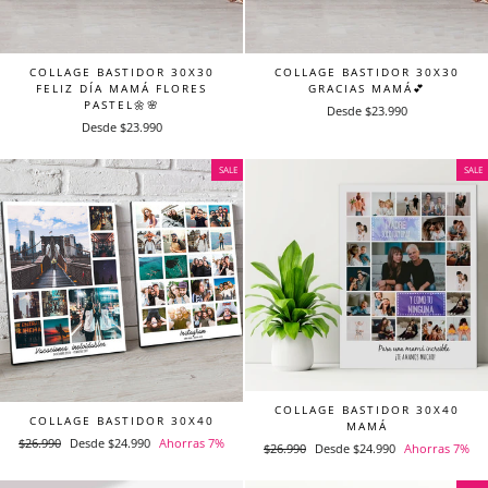
COLLAGE BASTIDOR 30X30
COLLAGE BASTIDOR 30X30
FELIZ DÍA MAMÁ FLORES
GRACIAS MAMÁ💕
PASTEL🌼🌸
Desde $23.990
Desde $23.990
SALE
SALE
COLLAGE BASTIDOR 30X40
COLLAGE BASTIDOR 30X40
MAMÁ
Precio
$26.990
Precio
Desde $24.990
Ahorras 7%
Precio
$26.990
Precio
Desde $24.990
Ahorras 7%
habitual
de
habitual
de
oferta
oferta