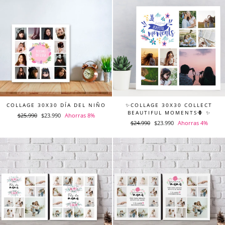
COLLAGE 30X30 DÍA DEL NIÑO
✨COLLAGE 30X30 COLLECT
BEAUTIFUL MOMENTS🪻 ✨
Precio
$25.990
Precio
$23.990
Ahorras 8%
Precio
$24.990
Precio
$23.990
Ahorras 4%
habitual
de
habitual
de
oferta
oferta