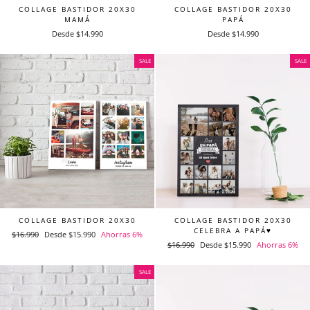
COLLAGE BASTIDOR 20X30
COLLAGE BASTIDOR 20X30
MAMÁ
PAPÁ
Desde $14.990
Desde $14.990
SALE
SALE
COLLAGE BASTIDOR 20X30
COLLAGE BASTIDOR 20X30
CELEBRA A PAPÁ♥
Precio
$16.990
Precio
Desde $15.990
Ahorras 6%
Precio
$16.990
Precio
Desde $15.990
Ahorras 6%
habitual
de
habitual
de
oferta
oferta
SALE