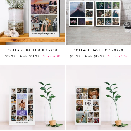
COLLAGE BASTIDOR 15X20
COLLAGE BASTIDOR 20X20
Precio
$12.990
Precio
Desde $11.990
Ahorras 8%
Precio
$15.990
Precio
Desde $12.990
Ahorras 19%
habitual
de
habitual
de
oferta
oferta