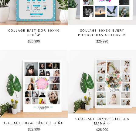
COLLAGE BASTIDOR 30X40
COLLAGE 30X30 EVERY
BEBÉ💕
PICTURE HAS A STORY 🌸
$26.990
$26.990
✨COLLAGE 30X40 FELIZ DÍA
COLLAGE 30X40 DÍA DEL NIÑO
MAMÁ ✨
$28.990
$28.990