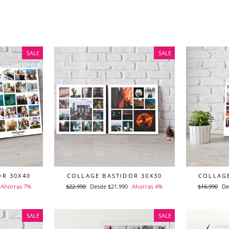
SALE
SALE
OR 30X40
COLLAGE BASTIDOR 30X30
COLLAGE
Ahorras 7%
Precio
$22.990
Precio
Desde $21.990
Ahorras 4%
Precio
$16.990
Pr
De
habitual
de
habitual
de
oferta
of
SALE
SALE