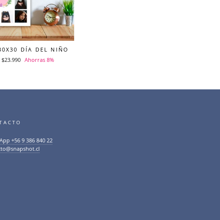
30X30 DÍA DEL NIÑO
Precio
$23.990
Ahorras 8%
de
oferta
TACTO
App +56 9 386 840 22
cto@snapshot.cl