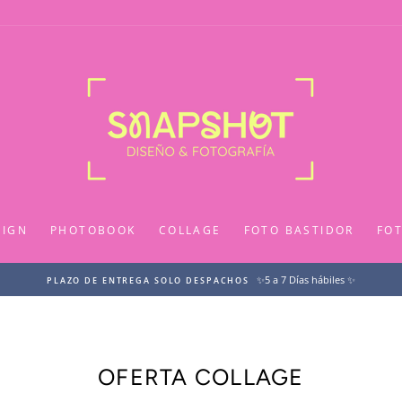
SIGN
PHOTOBOOK
COLLAGE
FOTO BASTIDOR
FO
✨5 a 7 Días hábiles ✨
PLAZO DE ENTREGA SOLO DESPACHOS
OFERTA COLLAGE