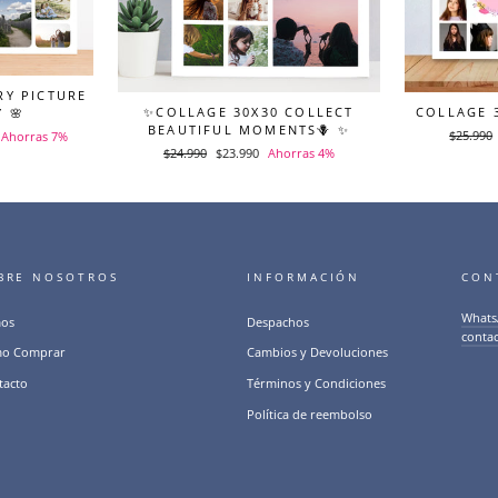
RY PICTURE
✨COLLAGE 30X30 COLLECT
COLLAGE 
 🌸
BEAUTIFUL MOMENTS🪻 ✨
Precio
$25.990
Ahorras 7%
Precio
$24.990
Precio
$23.990
Ahorras 4%
habitual
habitual
de
oferta
BRE NOSOTROS
INFORMACIÓN
CON
Whats
os
Despachos
conta
o Comprar
Cambios y Devoluciones
tacto
Términos y Condiciones
Política de reembolso