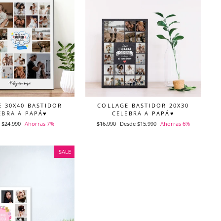
 30X40 BASTIDOR
COLLAGE BASTIDOR 20X30
EBRA A PAPÁ♥
CELEBRA A PAPÁ♥
Precio
$24.990
Ahorras 7%
Precio
$16.990
Precio
Desde $15.990
Ahorras 6%
de
habitual
de
oferta
oferta
SALE