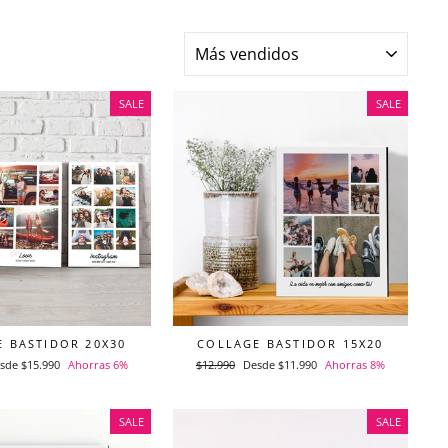
ORDENAR
SALE
SALE
 BASTIDOR 20X30
COLLAGE BASTIDOR 15X20
ecio
sde $15.990
Ahorras 6%
Precio
$12.990
Precio
Desde $11.990
Ahorras 8%
habitual
de
erta
oferta
SALE
SALE