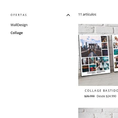
11 artículos
OFERTAS
WallDesign
Collage
COLLAGE BASTID
Precio
$26.990
Precio
Desde $24.990
habitual
de
oferta