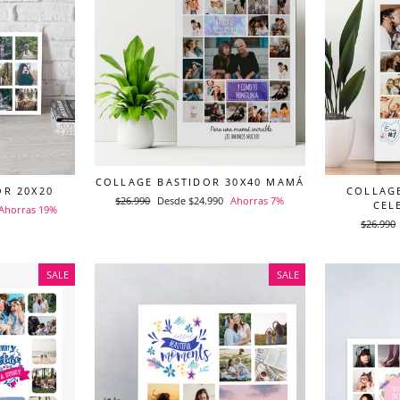
COLLAGE BASTIDOR 30X40 MAMÁ
OR 20X20
COLLAGE
Precio
$26.990
Precio
Desde $24.990
Ahorras 7%
CEL
Ahorras 19%
habitual
de
Precio
$26.990
oferta
habitual
SALE
SALE