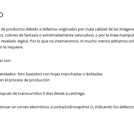
O
de productos debido a defectos originados por mala calidad de las imágen
tros, colores de fantasía o extremadamente saturados), o por la mala manipul
revelado digital. Por lo que no intervenimos, ni mucho menos editamos col
en lo requiere.
io son:
evelados- foto bastidor) con hojas manchadas o dobladas.
 en el proceso de producción
spués de transcurridos 5 días desde su entrega.
á enviar un correo electrónico a contacto@snapshot.cl, indicando los defec
.