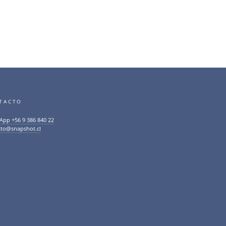
TACTO
App +56 9 386 840 22
cto@snapshot.cl