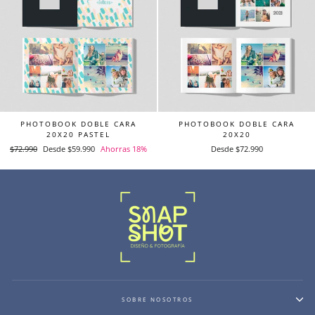
PHOTOBOOK DOBLE CARA
PHOTOBOOK DOBLE CARA
20X20 PASTEL
20X20
Precio
$72.990
Precio
Desde $59.990
Ahorras 18%
Desde $72.990
habitual
de
oferta
SOBRE NOSOTROS