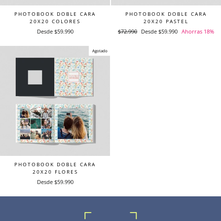
PHOTOBOOK DOBLE CARA
PHOTOBOOK DOBLE CARA
20X20 COLORES
20X20 PASTEL
Desde $59.990
Precio
$72.990
Precio
Desde $59.990
Ahorras 18%
habitual
de
oferta
Agotado
PHOTOBOOK DOBLE CARA
20X20 FLORES
Desde $59.990