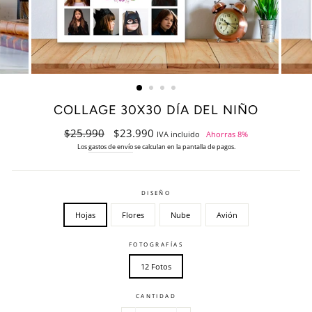
COLLAGE 30X30 DÍA DEL NIÑO
Precio
Precio
$25.990
$23.990
IVA incluido
Ahorras 8%
habitual
de
Los
gastos de envío
se calculan en la pantalla de pagos.
oferta
DISEÑO
Hojas
Flores
Nube
Avión
FOTOGRAFÍAS
12 Fotos
CANTIDAD