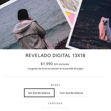
REVELADO DIGITAL 13X18
Precio
$1.990
IVA incluido
habitual
Los
gastos de envío
se calculan en la pantalla de pagos.
BORDE
Sin borde blanco
Con borde blanco
CANTIDAD