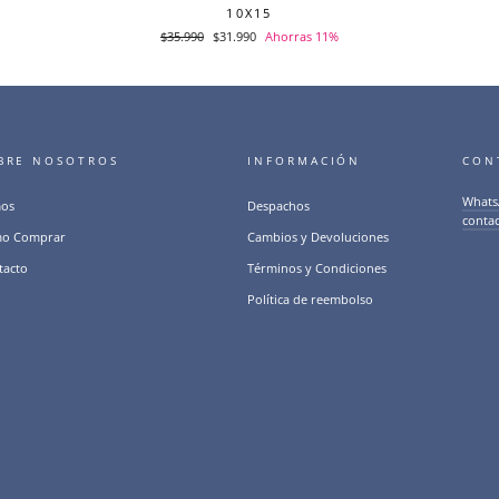
10X15
Precio
$35.990
Precio
$31.990
Ahorras 11%
habitual
de
oferta
BRE NOSOTROS
INFORMACIÓN
CON
Whats
os
Despachos
conta
o Comprar
Cambios y Devoluciones
tacto
Términos y Condiciones
Política de reembolso