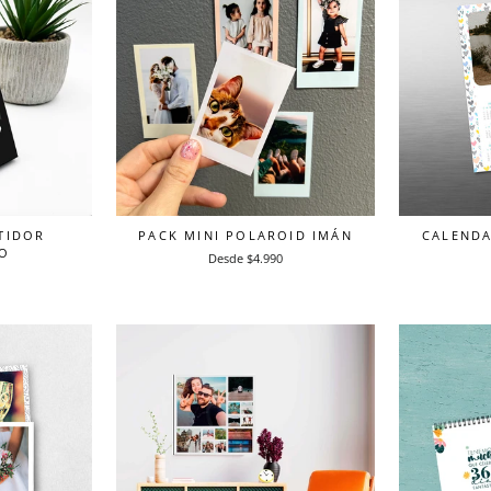
PACK MINI POLAROID IMÁN
CALENDA
TIDOR
IO
Desde $4.990