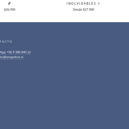
💕
INOLVIDABLES ⭐️
$26.990
Desde $27.990
TACTO
App +56 9 386 840 22
cto@snapshot.cl