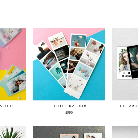
LAROID
FOTO TIRA 5X18
POLARO
0
$990