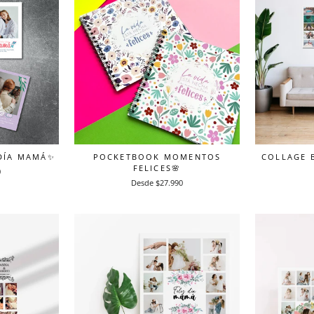
 DÍA MAMÁ✨
POCKETBOOK MOMENTOS
COLLAGE B
FELICES🌸
0
Desde $27.990