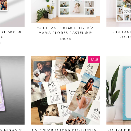
✨COLLAGE 30X40 FELIZ DÍA
XL 50X 50
COLLAGE
MAMÁ FLORES PASTEL🌼🌸
IO
CORO
$28.990
0
SALE
OS NIÑOS ✨
CALENDARIO IMÁN HORIZONTAL
COLLAGE B