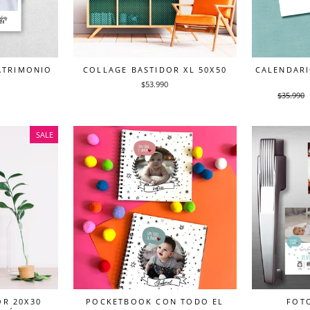
ATRIMONIO
COLLAGE BASTIDOR XL 50X50
CALENDARI
$53.990
Precio
$35.990
habitual
SALE
OR 20X30
POCKETBOOK CON TODO EL
FOTO