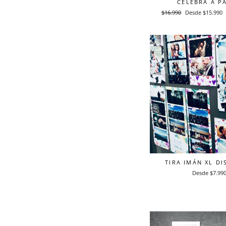
CELEBRA A P
Precio
$16.990
Precio
Desde $15.990
habitual
de
oferta
TIRA IMÁN XL DI
Desde $7.99