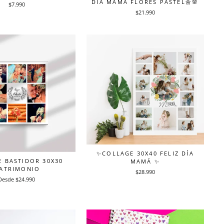
DÍA MAMÁ FLORES PASTEL🌼🌸
$7.990
$21.990
✨COLLAGE 30X40 FELIZ DÍA
 BASTIDOR 30X30
MAMÁ ✨
ATRIMONIO
$28.990
Desde $24.990