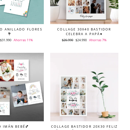
O ANILLADO FLORES
COLLAGE 30X40 BASTIDOR
💐
CELEBRA A PAPÁ♥
Precio
$31.990
Ahorras 11%
Precio
$26.990
Precio
$24.990
Ahorras 7%
de
habitual
de
oferta
oferta
 IMÁN BEBÉ💕
COLLAGE BASTIDOR 20X30 FELIZ