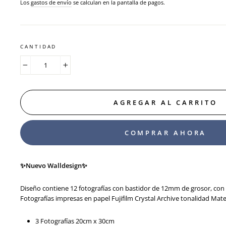
habitual
Los
gastos de envío
se calculan en la pantalla de pagos.
CANTIDAD
−
+
AGREGAR AL CARRITO
COMPRAR AHORA
✨Nuevo Walldesign✨
Diseño contiene 12 fotografías con bastidor de 12mm de grosor, con
Fotografías impresas en papel Fujifilm Crystal Archive tonalidad Mat
3 Fotografías 20cm x 30cm