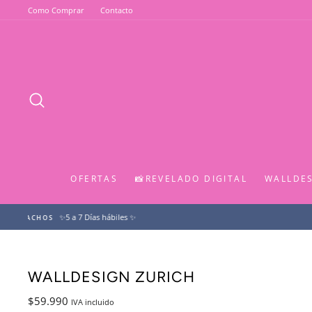
Ir
Como Comprar
Contacto
directamente
al
contenido
BUSCAR
OFERTAS
📸REVELADO DIGITAL
WALLDE
WALLDESIGN ZURICH
Precio
$59.990
IVA incluido