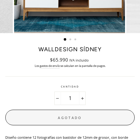
WALLDESIGN SÍDNEY
Precio
$65.990
IVA incluido
habitual
Los
gastos de envío
se calculan en la pantalla de pagos.
CANTIDAD
−
+
AGOTADO
Diseño contiene 12 fotografías con bastidor de 12mm de grosor, con borde