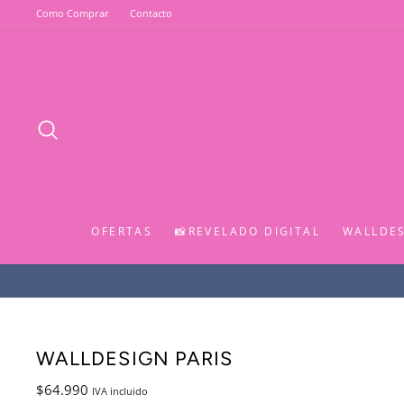
Ir
Como Comprar
Contacto
directamente
al
contenido
BUSCAR
OFERTAS
📸REVELADO DIGITAL
WALLDE
WALLDESIGN PARIS
Precio
$64.990
IVA incluido