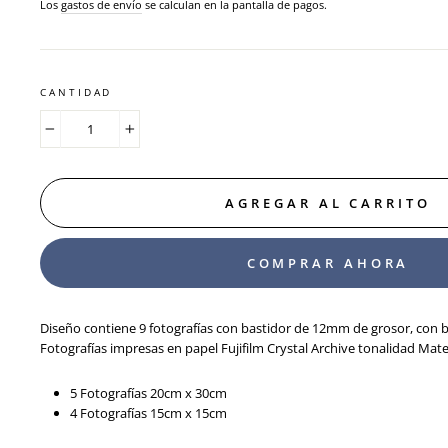
habitual
Los
gastos de envío
se calculan en la pantalla de pagos.
CANTIDAD
−
+
AGREGAR AL CARRITO
COMPRAR AHORA
Diseño contiene 9 fotografías con bastidor de 12mm de grosor, con 
Fotografías impresas en papel Fujifilm Crystal Archive tonalidad Mat
5 Fotografías 20cm x 30cm
4 Fotografías 15cm x 15cm