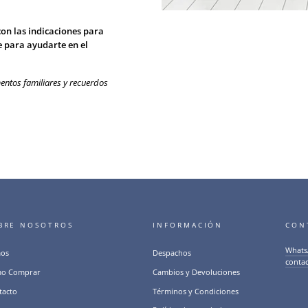
con las indicaciones para
e para ayudarte en el
entos familiares y recuerdos
BRE NOSOTROS
INFORMACIÓN
CON
Whats
os
Despachos
conta
o Comprar
Cambios y Devoluciones
tacto
Términos y Condiciones