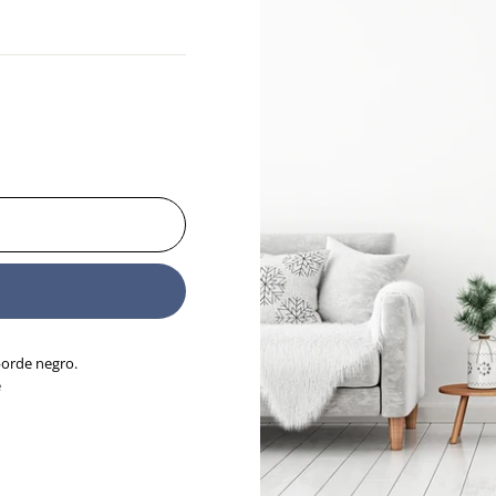
borde negro.
e