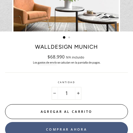
WALLDESIGN MUNICH
Precio
$68.990
IVA incluido
habitual
Los
gastos de envío
se calculan en la pantalla de pagos.
CANTIDAD
−
+
AGREGAR AL CARRITO
COMPRAR AHORA