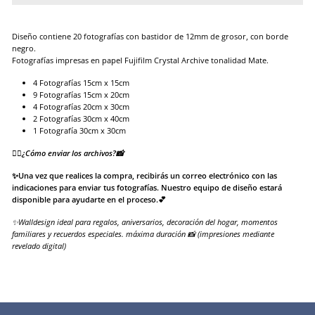
Diseño contiene 20 fotografías con bastidor de 12mm de grosor, con borde
negro.
Fotografías impresas en papel Fujifilm Crystal Archive tonalidad Mate.
4 Fotografías 15cm x 15cm
9 Fotografías 15cm x 20cm
4 Fotografías 20cm x 30cm
2 Fotografías 30cm x 40cm
1 Fotografía 30cm x 30cm
👉🏻¿Cómo enviar los archivos?📸
✨Una vez que realices la compra, recibirás un correo electrónico con las
indicaciones para enviar tus fotografías. Nuestro equipo de diseño estará
disponible para ayudarte en el proceso.💕
✨Walldesign ideal para regalos, aniversarios, decoración del hogar, momentos
familiares y recuerdos especiales. máxima duración 📸 (impresiones mediante
revelado digital)