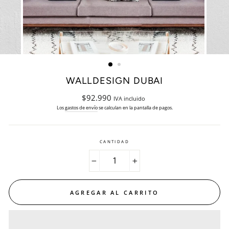
WALLDESIGN DUBAI
Precio
$92.990
IVA incluido
habitual
Los
gastos de envío
se calculan en la pantalla de pagos.
CANTIDAD
−
+
AGREGAR AL CARRITO