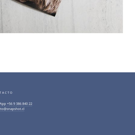
TACTO
App +56 9 386 840 22
cto@snapshot.cl