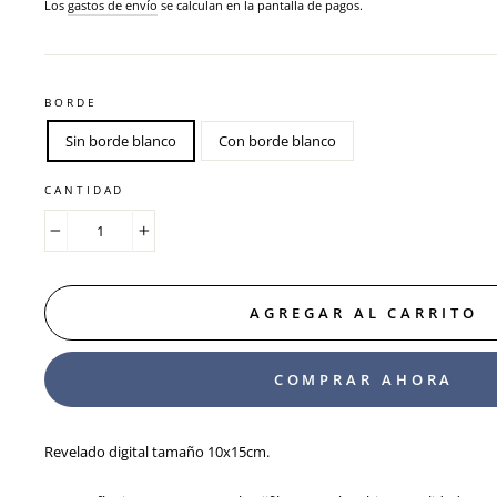
habitual
Los
gastos de envío
se calculan en la pantalla de pagos.
BORDE
Sin borde blanco
Con borde blanco
CANTIDAD
−
+
AGREGAR AL CARRITO
COMPRAR AHORA
Revelado digital tamaño 10x15
cm.