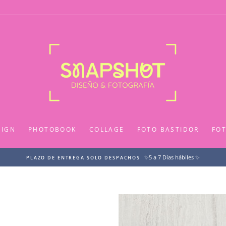
SIGN
PHOTOBOOK
COLLAGE
FOTO BASTIDOR
FO
✨5 a 7 Días hábiles ✨
PLAZO DE ENTREGA SOLO DESPACHOS