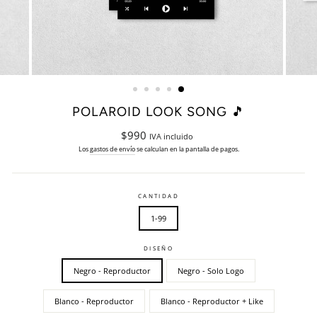
POLAROID LOOK SONG 🎵
Precio
$990
IVA incluido
habitual
Los
gastos de envío
se calculan en la pantalla de pagos.
CANTIDAD
1-99
DISEÑO
Negro - Reproductor
Negro - Solo Logo
Blanco - Reproductor
Blanco - Reproductor + Like