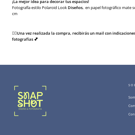
¡La mejor idea para decorar tus espacios!
Fotografía estilo Polaroid Look
Diseños
,
en papel fotográfico mate s
cm
👉🏻
Una vez realizada la compra, recibirás un mail con indicacione
fotografías 💕
SO
Som
Com
Con