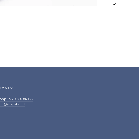
TACTO
App +56 9 386 840 22
cto@snapshot.cl