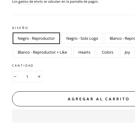
habitual
Los
gastos de envío
se calculan en la pantalla de pagos.
DISEÑO
Negro - Reproductor
Negro - Solo Logo
Blanco - Repr
Blanco - Reproductor + Like
Hearts
Colors
Joy
CANTIDAD
−
+
AGREGAR AL CARRITO