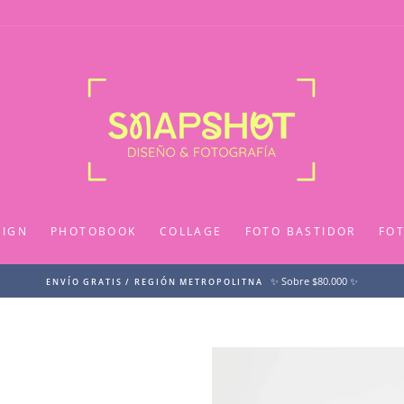
SIGN
PHOTOBOOK
COLLAGE
FOTO BASTIDOR
FO
✨ Sobre $80.000 ✨
ENVÍO GRATIS / REGIÓN METROPOLITNA