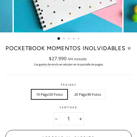
POCKETBOOK MOMENTOS INOLVIDABLES ⭐️
Precio
$27.990
IVA incluido
habitual
Los
gastos de envío
se calculan en la pantalla de pagos.
PÁGINAS
10 Págs/20 Fotos
20 Págs/40 Fotos
CANTIDAD
−
+