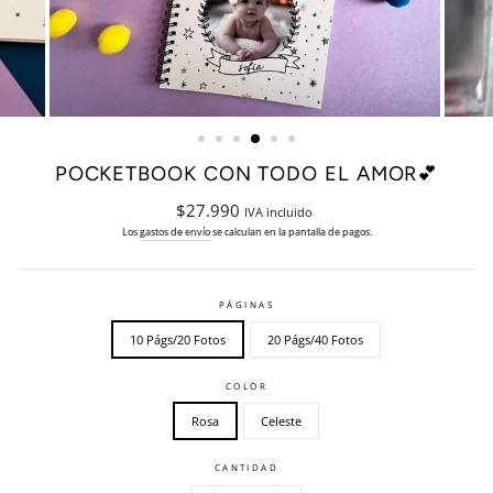
POCKETBOOK CON TODO EL AMOR💕
Precio
$27.990
IVA incluido
habitual
Los
gastos de envío
se calculan en la pantalla de pagos.
PÁGINAS
10 Págs/20 Fotos
20 Págs/40 Fotos
COLOR
Rosa
Celeste
CANTIDAD