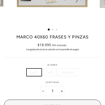
MARCO 40X60 FRASES Y PINZAS
Precio
$18.990
IVA incluido
habitual
Los
gastos de envío
se calculan en la pantalla de pagos.
DISEÑO
Juntos
Love
Momentos
CANTIDAD
−
+