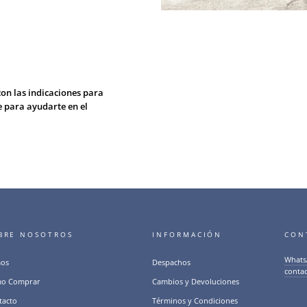
con las indicaciones para
e para ayudarte en el
BRE NOSOTROS
INFORMACIÓN
CON
Whats
os
Despachos
conta
o Comprar
Cambios y Devoluciones
tacto
Términos y Condiciones