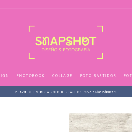
SIGN
PHOTOBOOK
COLLAGE
FOTO BASTIDOR
FO
✨5 a 7 Días hábiles ✨
PLAZO DE ENTREGA SOLO DESPACHOS