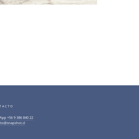
TACTO
App +56 9 386 840 22
cto@snapshot.cl