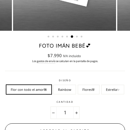
FOTO IMÁN BEBÉ💕
Precio
$7.990
IVA incluido
habitual
Los
gastos de envío
se calculan en la pantalla de pagos.
DISEÑO
Flor con todo el amor🌺
Rainbow
Flores🌸
Estrella✨
CANTIDAD
−
+