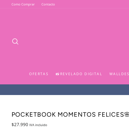
Ir
Como Comprar
Contacto
directamente
al
contenido
BUSCAR
OFERTAS
📸REVELADO DIGITAL
WALLDE
POCKETBOOK MOMENTOS FELICES
Precio
$27.990
IVA incluido