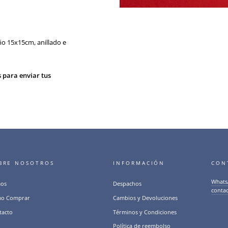
o 15x15cm, anillado e
s para enviar tus
BRE NOSOTROS
INFORMACIÓN
CON
Whats
os
Despachos
conta
o Comprar
Cambios y Devoluciones
tacto
Términos y Condiciones
Política de reembolso