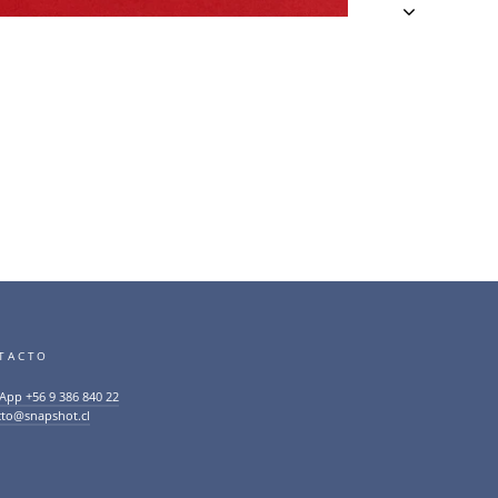
TACTO
App +56 9 386 840 22
cto@snapshot.cl