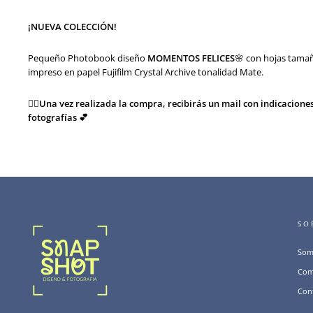
¡NUEVA COLECCIÓN!
Pequeño Photobook
diseño
MOMENTOS FELICES
🌸
con hojas tamañ
impreso en papel Fujifilm Crystal Archive tonalidad Mate.
👉🏻
Una vez realizada la compra, recibirás un mail con indicacione
fotografías 💕
SO
Som
Com
Con