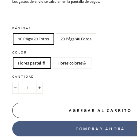
habitual
Los
gastos de envío
se calculan en la pantalla de pagos.
PÁGINAS
10 Págs/20 Fotos
20 Págs/40 Fotos
COLOR
Flores pastel 🪻
Flores colores🌸
CANTIDAD
−
+
AGREGAR AL CARRITO
COMPRAR AHORA