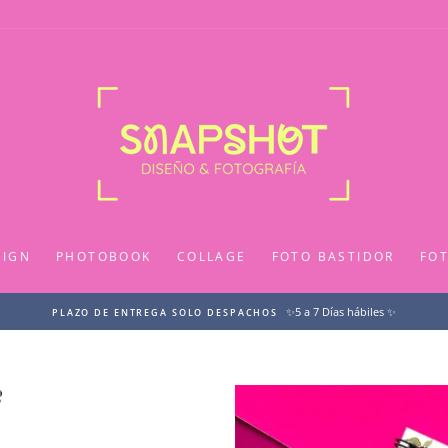
SIGN
PHOTOBOOK
COLLAGE
FOTO BASTIDOR
FO
✨5 a 7 Días hábiles ✨
PLAZO DE ENTREGA SOLO DESPACHOS
