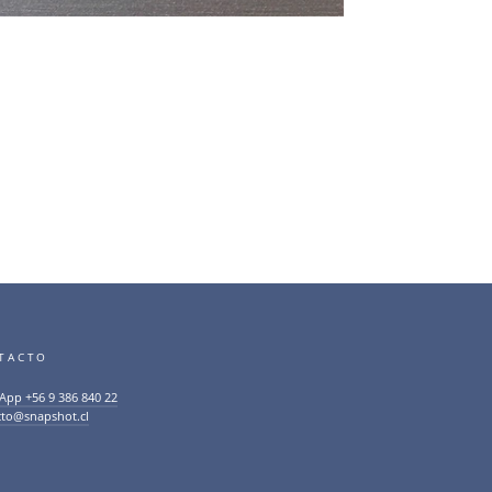
TACTO
App +56 9 386 840 22
cto@snapshot.cl