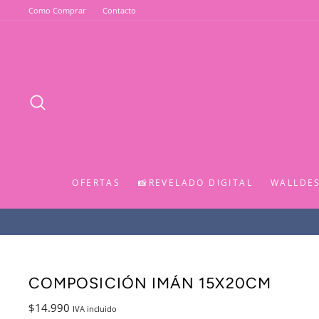
Ir
Como Comprar
Contacto
directamente
al
contenido
BUSCAR
OFERTAS
📸REVELADO DIGITAL
WALLDE
COMPOSICIÓN IMÁN 15X20CM
Precio
$14.990
IVA incluido