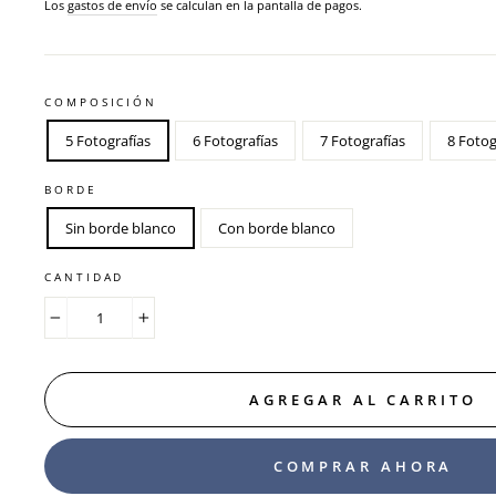
habitual
Los
gastos de envío
se calculan en la pantalla de pagos.
COMPOSICIÓN
5 Fotografías
6 Fotografías
7 Fotografías
8 Fotog
BORDE
Sin borde blanco
Con borde blanco
CANTIDAD
−
+
AGREGAR AL CARRITO
COMPRAR AHORA