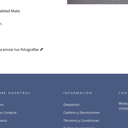
alidad Mate.
m.
a enviar tus fotografías 💕
BRE NOSOTROS
INFORMACIÓN
CON
Whats
os
Despachos
conta
o Comprar
Cambios y Devoluciones
tacto
Términos y Condiciones