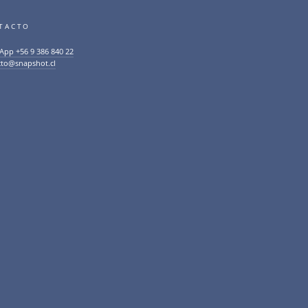
TACTO
App +56 9 386 840 22
cto@snapshot.cl