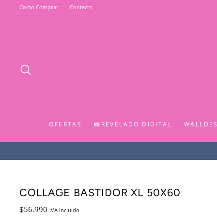
Ir
Como Comprar
Contacto
directamente
al
contenido
BUSCAR
OFERTAS
📸REVELADO DIGITAL
WALLDE
COLLAGE BASTIDOR XL 50X60
Precio
$56.990
IVA incluido