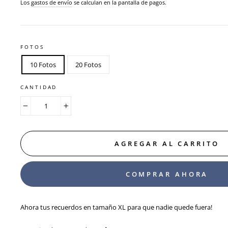
habitual
Los
gastos de envío
se calculan en la pantalla de pagos.
FOTOS
10 Fotos
20 Fotos
CANTIDAD
−
+
AGREGAR AL CARRITO
COMPRAR AHORA
Ahora tus recuerdos en tamaño XL para que nadie quede fuera!