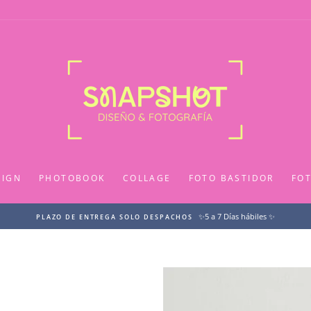
SIGN
PHOTOBOOK
COLLAGE
FOTO BASTIDOR
FO
✨5 a 7 Días hábiles ✨
PLAZO DE ENTREGA SOLO DESPACHOS