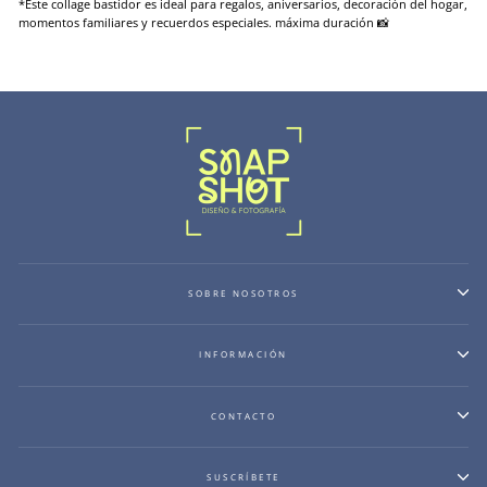
*Este collage bastidor es ideal para regalos, aniversarios, decoración del hogar,
momentos familiares y recuerdos especiales. máxima duración 📸
SOBRE NOSOTROS
INFORMACIÓN
CONTACTO
SUSCRÍBETE