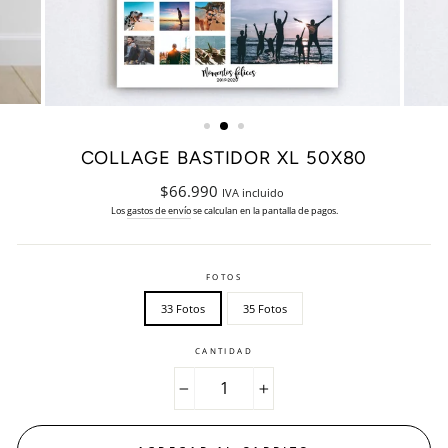
COLLAGE BASTIDOR XL 50X80
Precio
$66.990
IVA incluido
habitual
Los
gastos de envío
se calculan en la pantalla de pagos.
FOTOS
33 Fotos
35 Fotos
CANTIDAD
−
+