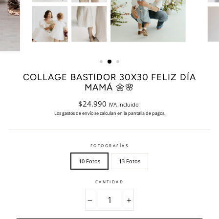
COLLAGE BASTIDOR 30X30 FELIZ DÍA
MAMÁ 🌼🌸
Precio
$24.990
IVA incluido
habitual
Los
gastos de envío
se calculan en la pantalla de pagos.
FOTOGRAFÍAS
10 Fotos
13 Fotos
CANTIDAD
−
+