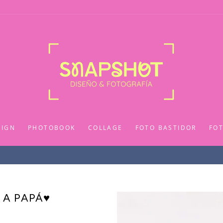
SIGN
PHOTOBOOK
COLLAGE
FOTO BASTIDOR
FO
✨ Sobre $80.000 ✨
ENVÍO GRATIS / REGIÓN METROPOLITNA
 A PAPÁ♥