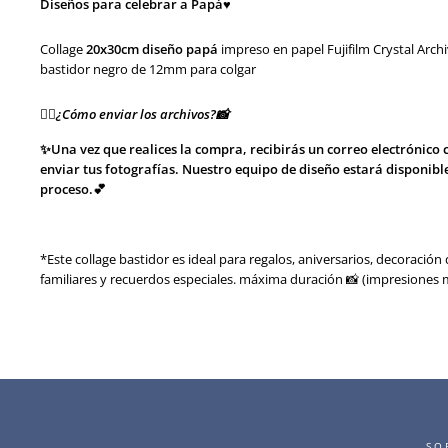
Diseños para celebrar a Papá♥
Collage
20x30
cm diseño papá
impreso en papel
Fujifilm Crystal Arc
bastidor negro de 12mm para colgar
👉🏻¿Cómo enviar los archivos?📸
✨Una vez que realices la compra, recibirás un correo electrónico 
enviar tus fotografías. Nuestro equipo de diseño estará disponibl
proceso.💕
*Este collage bastidor es ideal para regalos, aniversarios, decoraci
familiares y recuerdos especiales. máxima duración 📸 (impresiones m
SO