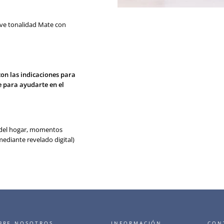
hive tonalidad Mate
con
con las indicaciones para
e para ayudarte en el
ón del hogar, momentos
ediante revelado digital)
BRE NOSOTROS
INFORMACIÓN
CON