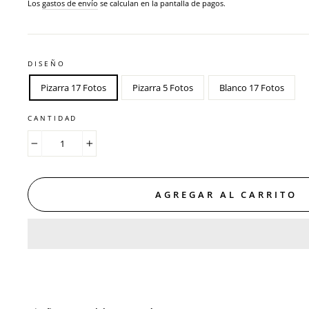
habitual
de
Los
gastos de envío
se calculan en la pantalla de pagos.
oferta
DISEÑO
Pizarra 17 Fotos
Pizarra 5 Fotos
Blanco 17 Fotos
CANTIDAD
−
+
AGREGAR AL CARRITO