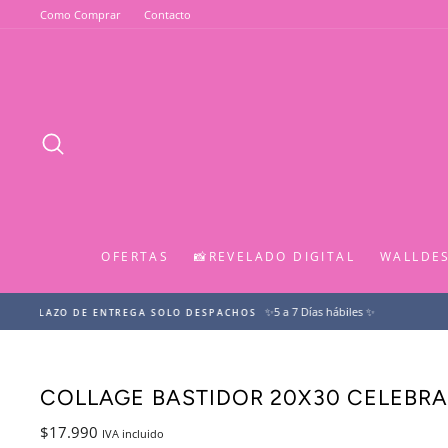
Ir
Como Comprar
Contacto
directamente
al
contenido
BUSCAR
OFERTAS
📸REVELADO DIGITAL
WALLDE
COLLAGE BASTIDOR 20X30 CELEBRA
Precio
Precio
$17.990
IVA incluido