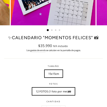
✨CALENDARIO "MOMENTOS FELICES" 📸
Precio
$35.990
IVA incluido
habitual
Los
gastos de envío
se calculan en la pantalla de pagos.
TAMAÑO
15x15cm
FOTOS
12 FOTOS (1 foto por mes)📸
CANTIDAD