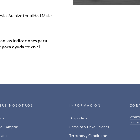
ystal Archive tonalidad Mate.
con las indicaciones para
e para ayudarte en el
BRE NOSOTROS
INFORMACIÓN
CON
Whats
os
Despachos
conta
o Comprar
Cambios y Devoluciones
tacto
Términos y Condiciones