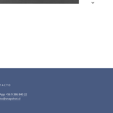
TACTO
App +56 9 386 840 22
cto@snapshot.cl