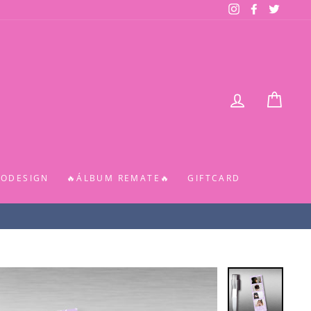
Instagram
Facebook
Twitter
INGRESAR
CARR
TODESIGN
🔥ÁLBUM REMATE🔥
GIFTCARD