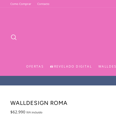
Ir
Como Comprar
Contacto
directamente
al
contenido
BUSCAR
OFERTAS
📸REVELADO DIGITAL
WALLDE
WALLDESIGN ROMA
Precio
$62.990
IVA incluido