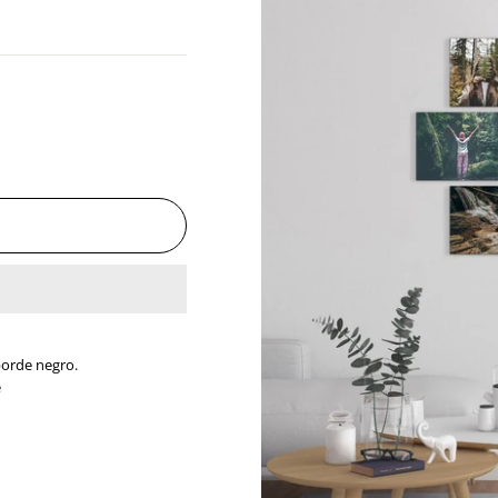
borde negro.
e