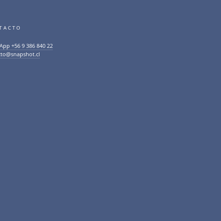
TACTO
App +56 9 386 840 22
cto@snapshot.cl