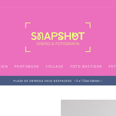
SIGN
PHOTOBOOK
COLLAGE
FOTO BASTIDOR
FO
✨5 a 7 Días hábiles ✨
PLAZO DE ENTREGA SOLO DESPACHOS