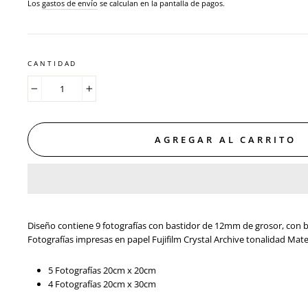
habitual
Los
gastos de envío
se calculan en la pantalla de pagos.
CANTIDAD
−
+
AGREGAR AL CARRITO
Diseño contiene 9 fotografías con bastidor de 12mm de grosor, con 
Fotografías impresas en papel Fujifilm Crystal Archive tonalidad Mat
5 Fotografías 20cm x 20cm
4 Fotografías 20cm x 30cm