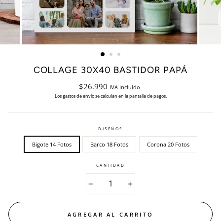
COLLAGE 30X40 BASTIDOR PAPÁ
Precio
$26.990
IVA incluido
habitual
Los
gastos de envío
se calculan en la pantalla de pagos.
DISEÑOS
Bigote 14 Fotos
Barco 18 Fotos
Corona 20 Fotos
CANTIDAD
−
+
AGREGAR AL CARRITO