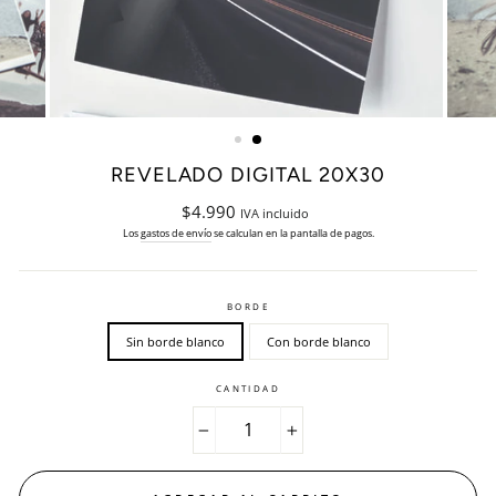
REVELADO DIGITAL 20X30
Precio
$4.990
IVA incluido
habitual
Los
gastos de envío
se calculan en la pantalla de pagos.
BORDE
Sin borde blanco
Con borde blanco
CANTIDAD
−
+