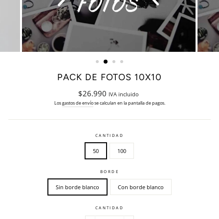
PACK DE FOTOS 10X10
Precio
$26.990
IVA incluido
habitual
Los
gastos de envío
se calculan en la pantalla de pagos.
CANTIDAD
50
100
BORDE
Sin borde blanco
Con borde blanco
CANTIDAD