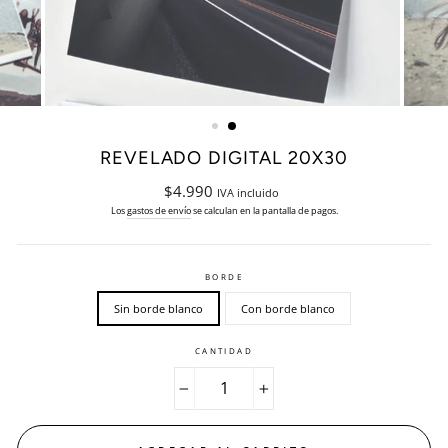
REVELADO DIGITAL 20X30
Precio
$4.990
IVA incluido
habitual
Los
gastos de envío
se calculan en la pantalla de pagos.
BORDE
Sin borde blanco
Con borde blanco
CANTIDAD
−
+