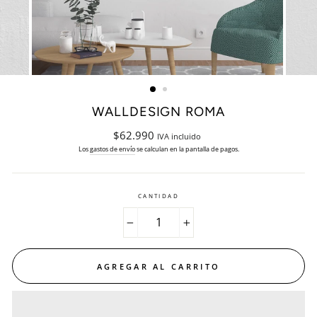
WALLDESIGN ROMA
Precio
$62.990
IVA incluido
habitual
Los
gastos de envío
se calculan en la pantalla de pagos.
CANTIDAD
−
+
AGREGAR AL CARRITO