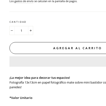
habitual
Los
gastos de envío
se calculan en la pantalla de pagos.
CANTIDAD
−
+
AGREGAR AL CARRITO
¡La mejor idea para decorar tus espacios!
Fotografía 13x13cm en papel fotográfico mate sobre mini bastidor c
paredes!
*Valor Unitario