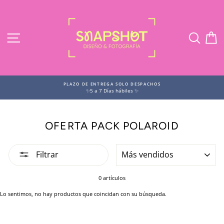
Ir
directamente
al
contenido
NAVEGACIÓN
BUSC
C
PLAZO DE ENTREGA SOLO DESPACHOS
✨5 a 7 Días hábiles ✨
OFERTA PACK POLAROID
ORDENAR
Filtrar
0 artículos
Lo sentimos, no hay productos que coincidan con su búsqueda.