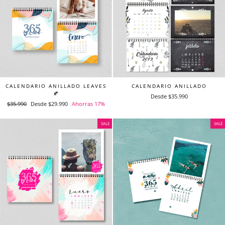
CALENDARIO ANILLADO LEAVES
CALENDARIO ANILLADO
🍂
Desde $35.990
Precio
$35.990
Precio
Desde $29.990
Ahorras 17%
habitual
de
oferta
SALE
SALE