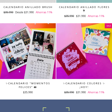
CALENDARIO ANILLADO BRUSH
CALENDARIO ANILLADO FLORES
💐
Precio
$35.990
Precio
Desde $31.990
Ahorras 11%
Precio
$35.990
Precio
$31.990
Ahorras 11%
habitual
de
habitual
de
oferta
oferta
SALE
✨CALENDARIO "MOMENTOS
✨CALENDARIO COLORES ✨
FELICES" 📸
¡HOY!
$35.990
Precio
$35.990
Precio
$31.990
Ahorras 11%
habitual
de
oferta